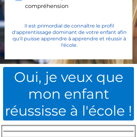
compréhension
Il est primordial de connaître le profil
d'apprentissage dominant de votre enfant afin
qu'il puisse apprendre à apprendre et réussir à
l'école.
Oui, je veux que
mon enfant
réussisse à l'école !